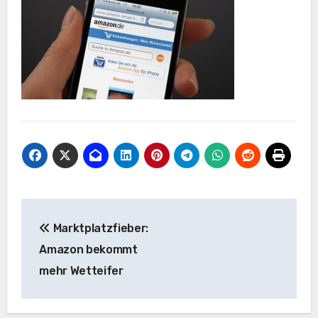
Post
Marktplatzfieber:
navigation
Amazon bekommt
mehr Wetteifer