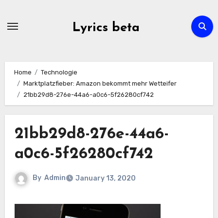
Skip
to
Lyrics beta
content
Home
Technologie
Marktplatzfieber: Amazon bekommt mehr Wetteifer
21bb29d8-276e-44a6-a0c6-5f26280cf742
21bb29d8-276e-44a6-
a0c6-5f26280cf742
By
Admin
January 13, 2020