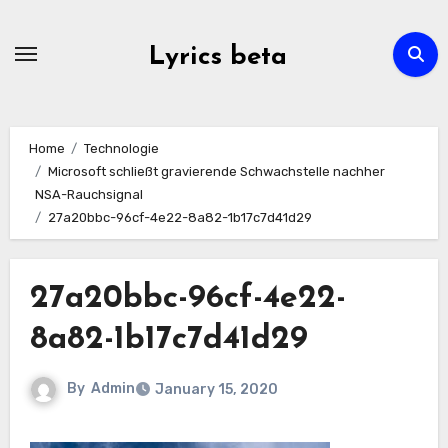
Skip
to
Lyrics beta
content
Home
Technologie
Microsoft schließt gravierende Schwachstelle nachher
NSA-Rauchsignal
27a20bbc-96cf-4e22-8a82-1b17c7d41d29
27a20bbc-96cf-4e22-
8a82-1b17c7d41d29
By
Admin
January 15, 2020