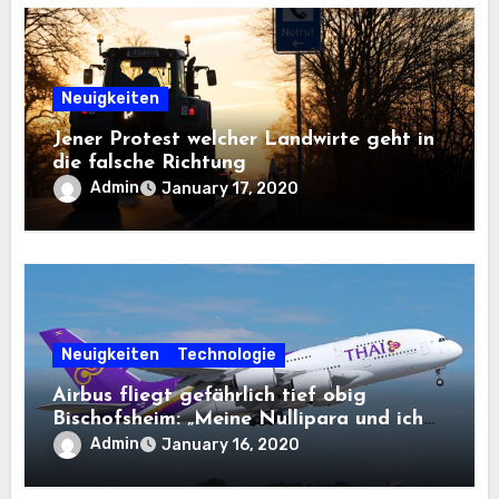
Neuigkeiten
Jener Protest welcher Landwirte geht in
die falsche Richtung
Admin
January 17, 2020
Neuigkeiten
Technologie
Airbus fliegt gefährlich tief obig
Bischofsheim: „Meine Nullipara und ich
dachten, dies Flugzeug stürzt ab“
Admin
January 16, 2020