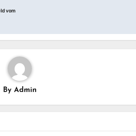
eld vom
By
Admin