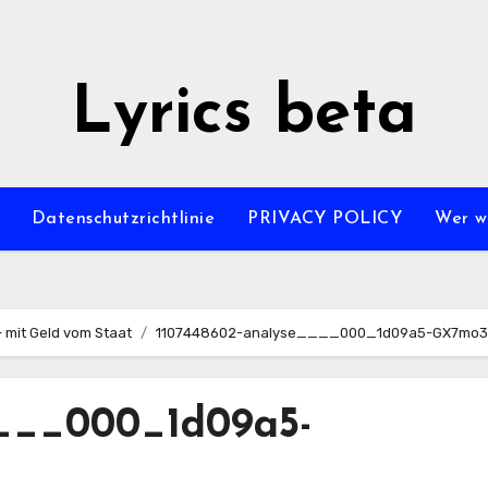
Lyrics beta
Datenschutzrichtlinie
PRIVACY POLICY
Wer wi
– mit Geld vom Staat
1107448602-analyse____000_1d09a5-GX7mo3
____000_1d09a5-