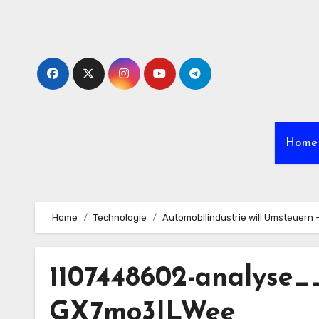
Skip
to
content
Home
Home
Technologie
Automobilindustrie will Umsteuern 
1107448602-analyse
GX7mo3ILWee