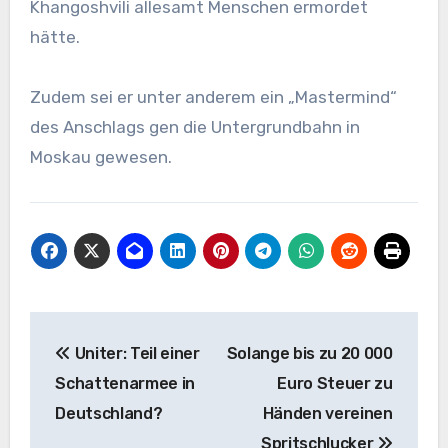
Khangoshvili allesamt Menschen ermordet
hätte.
Zudem sei er unter anderem ein „Mastermind“
des Anschlags gen die Untergrundbahn in
Moskau gewesen.
Post
Uniter: Teil einer
Solange bis zu 20 000
navigation
Schattenarmee in
Euro Steuer zu
Deutschland?
Händen vereinen
Spritschlucker